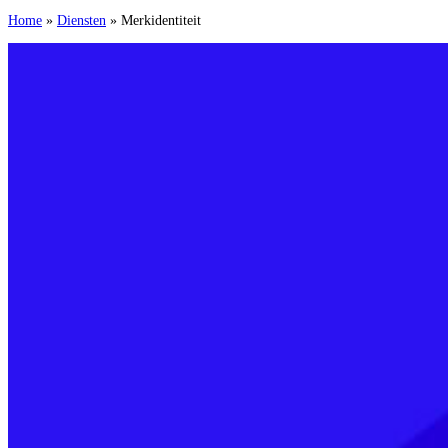
Home
»
Diensten
»
Merkidentiteit