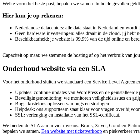
Welke vorm het beste past, bepalen we samen. In beide gevallen geldt
Hier
kun
je
op
rekenen:
Nederlandse datacenters: alle data staat in Nederland en word
Geen hardware-investeringen: alles draait in de cloud, jij hebt 
Beschikbaarheid: je website is 99,9% van de tijd online en bere
Capaciteit op maat: we stemmen de hosting af op het verbruik van jou
Onderhoud
website
via
een
SLA
Voor het onderhoud sluiten we standaard een Service Level Agreement 
Updates: continue updates van WordPress en de geïnstalleerde pl
Beveiligingsmonitoring: we monitoren veiligheidsissues en grij
Bugs: kosteloos oplossen van bugs en storingen.
Helpdesk: ons supportteam staat klaar voor vragen over bijvoo
SSL: verlenging en installatie van het SSL-certificaat.
We bieden de SLA aan in vier niveaus: Brons, Zilver, Goud en Platinu
bepalen we samen.
Een website met ticketverkoop
en piekverkeer vra