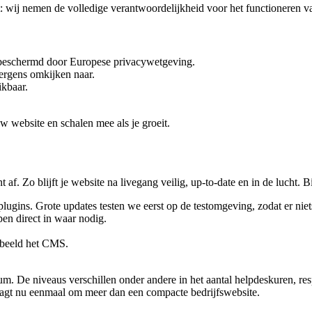
: wij nemen de volledige verantwoordelijkheid voor het functioneren va
t beschermd door Europese privacywetgeving.
nergens omkijken naar.
ikbaar.
w website en schalen mee als je groeit.
af. Zo blijft je website na livegang veilig, up-to-date en in de lucht.
ugins. Grote updates testen we eerst op de testomgeving, zodat er niet
pen direct in waar nodig.
rbeeld het CMS.
m. De niveaus verschillen onder andere in het aantal helpdeskuren, re
agt nu eenmaal om meer dan een compacte bedrijfswebsite.